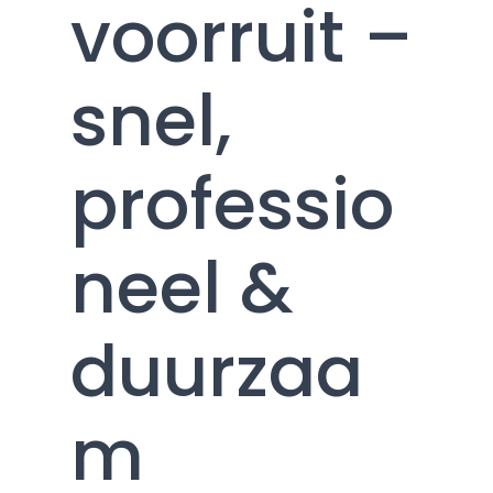
voorruit –
snel,
professio
neel &
duurzaa
m