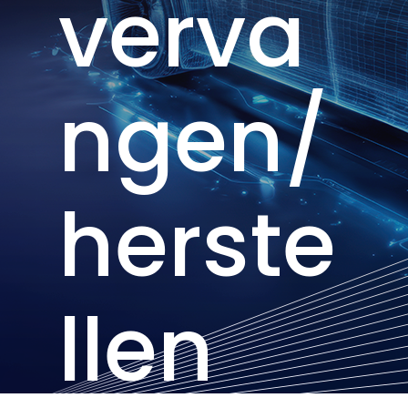
verva
ngen/
herste
llen