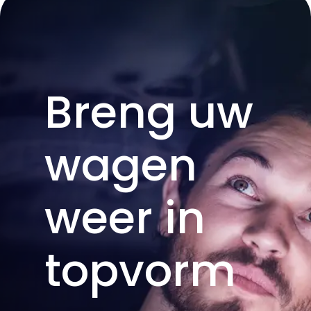
Breng uw
wagen
weer in
topvorm