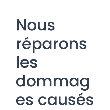
ite
Nous
Réparations certifiées
réparons
pour véhicules hybrides
et électriques dans tous
nos centres
les
dommag
es causés