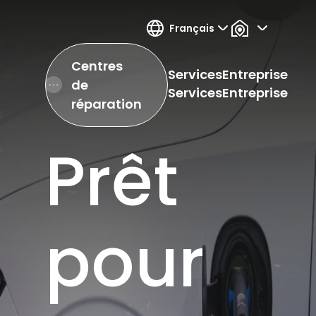
Français
Centres
Services
Entreprise
de
Open Hamburger Menu
Services
Entreprise
réparation
Prêt
pour