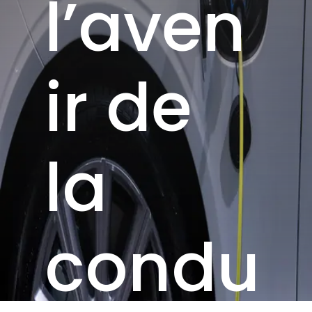
l’aven
ir de
la
condu